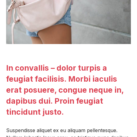
In convallis – dolor turpis a
feugiat facilisis. Morbi iaculis
erat posuere, congue neque in,
dapibus dui. Proin feugiat
tincidunt justo.
Suspendisse aliquet ex eu aliquam pellentesque.